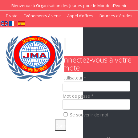
Bienvenue à Organisation des Jeunes pour le Monde d’Avenir
E-vote
Evénements à venir
Appel d’offres
Bourses d’études
Connectez-vous à votre
compte
Utilisateur *
Mot de passe *
Se souvenir de moi